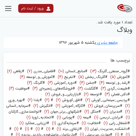
ورود / ثبت نام
نتایج جستجو
تعداد
1
مورد یافت شد.
وبلاگ
جامعه ­پذیری
یکشنبه 5 شهریور 1396
برچسب ها
#گروه_صنعتی_گلرنگ
(13)
#منابع_انسانی
(10)
#فامیلی_مدرن
(7)
#رفاهی
(6)
#آموزش
(5)
#گلرنگ_پخش
(5)
#تفریح
(4)
#آموزش_و_توسعه
(4)
#رشد_و_توسعه
(4)
#جشن
(4)
#دوره_آموزشی
(3)
#گلرنگ
(3)
#طبیعت_گردی
(3)
#گلگشت
(3)
#فروشگاه‌های_زنجیره‌ای
(3)
#موفقیت
(3)
#دکتر_فضلی
(3)
#توسعه
(2)
#بازاریابی_و_فروش
(2)
#پردیس_سینمایی_کورش
(2)
#افق_کوروش
(2)
#
(2)
#یلدا
(2)
#بهره_وری
(2)
#سرپرستان_فروش
(2)
#کارگاه_آموزشی
(2)
#انگیزش
(2)
#سرمایه_انسانی
(2)
#مدیران
(2)
#جنگل
(2)
#شرکتهای_برتر_جهان
(2)
#توانمندسازی_کارکنان
(1)
#برایان_تریسی
(1)
#بیمه
(1)
#پویایی
(1)
#اتحادیه_اروپا
(1)
#اشتغال_زایی
(1)
#خلاقیت
(1)
#سرمایه‌گذاری
(1)
#ارزیابی_عملکرد
(1)
#دانشکده_مدیریت_تهران
(1)
#ارتقای_برند
(1)
#
(1)
#
(1)
#
(1)
#
(1)
#
(1)
#
(1)
#مهارت_سرپرستی
(1)
#ماریناسان_ماسترفوده_بازدید_پدیده
(1)
#