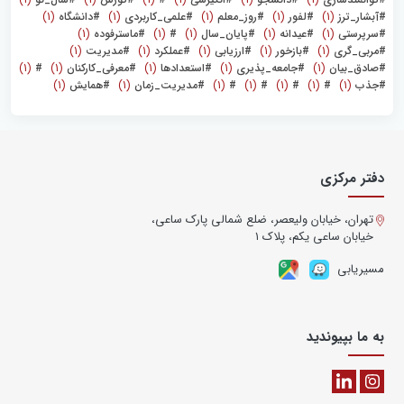
#آبشار_ترز
(1)
#لفور
(1)
#روز_معلم
(1)
#علمی_کاربردی
(1)
#دانشگاه
(1)
#سرپرستی
(1)
#عیدانه
(1)
#پایان_سال
(1)
#
(1)
#ماسترفوده
(1)
#مربی_گری
(1)
#بازخور
(1)
#ارزیابی
(1)
#عملکرد
(1)
#مدیریت
(1)
#صادق_بیان
(1)
#جامعه_پذیری
(1)
#استعدادها
(1)
#معرفی_کارکنان
(1)
#
(1)
#جذب
(1)
#
(1)
#
(1)
#
(1)
#
(1)
#مدیریت_زمان
(1)
#همایش
(1)
دفتر مرکزی
تهران، خیابان ولیعصر، ضلع شمالی پارک ساعی،
خیابان ساعی یکم، پلاک ۱
مسیریابی
به ما بپیوندید