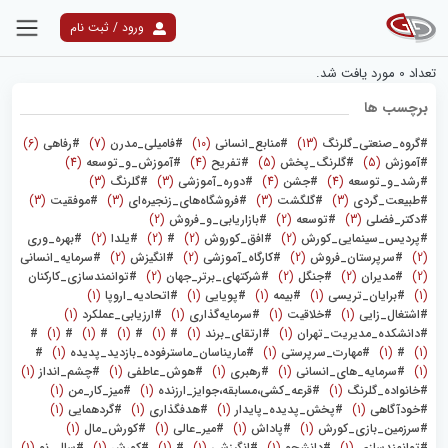
ورود / ثبت نام
نتایج جستجو
تعداد
0
مورد یافت شد.
برچسب ها
#گروه_صنعتی_گلرنگ
(13)
#منابع_انسانی
(10)
#فامیلی_مدرن
(7)
#رفاهی
(6)
#آموزش
(5)
#گلرنگ_پخش
(5)
#تفریح
(4)
#آموزش_و_توسعه
(4)
#رشد_و_توسعه
(4)
#جشن
(4)
#دوره_آموزشی
(3)
#گلرنگ
(3)
#طبیعت_گردی
(3)
#گلگشت
(3)
#فروشگاه‌های_زنجیره‌ای
(3)
#موفقیت
(3)
#دکتر_فضلی
(3)
#توسعه
(2)
#بازاریابی_و_فروش
(2)
#پردیس_سینمایی_کورش
(2)
#افق_کوروش
(2)
#
(2)
#یلدا
(2)
#بهره_وری
(2)
#سرپرستان_فروش
(2)
#کارگاه_آموزشی
(2)
#انگیزش
(2)
#سرمایه_انسانی
(2)
#مدیران
(2)
#جنگل
(2)
#شرکتهای_برتر_جهان
(2)
#توانمندسازی_کارکنان
(1)
#برایان_تریسی
(1)
#بیمه
(1)
#پویایی
(1)
#اتحادیه_اروپا
(1)
#اشتغال_زایی
(1)
#خلاقیت
(1)
#سرمایه‌گذاری
(1)
#ارزیابی_عملکرد
(1)
#دانشکده_مدیریت_تهران
(1)
#ارتقای_برند
(1)
#
(1)
#
(1)
#
(1)
#
(1)
#
(1)
#
(1)
#مهارت_سرپرستی
(1)
#ماریناسان_ماسترفوده_بازدید_پدیده
(1)
#
(1)
#سرمایه_های_انسانی
(1)
#رهبری
(1)
#هوش_عاطفی
(1)
#چشم_انداز
(1)
#خانواده_گلرنگ
(1)
#قرعه_کشی،مسابقه،جوایز_ارزنده
(1)
#میز_کار_من
(1)
#خودآگاهی
(1)
#پخش_پدیده_پایدار
(1)
#هدفگذاری
(1)
#گردهمایی
(1)
#سرزمین_بازی_کورش
(1)
#پاداش
(1)
#میر_عالی
(1)
#کورش‌_مال
(1)
#توانمندسازی
(1)
#دانشجو
(1)
#انگیزشی
(1)
#
(1)
#کورش
(1)
#سال_نو
(1)