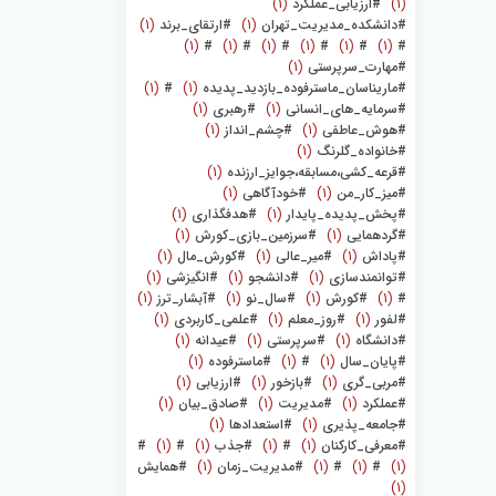
(1)
#ارزیابی_عملکرد
(1)
#دانشکده_مدیریت_تهران
(1)
#ارتقای_برند
(1)
(1)
#
(1)
#
(1)
#
(1)
#
(1)
#
(1)
#
#مهارت_سرپرستی
(1)
#ماریناسان_ماسترفوده_بازدید_پدیده
(1)
#
(1)
#سرمایه_های_انسانی
(1)
#رهبری
(1)
#هوش_عاطفی
(1)
#چشم_انداز
(1)
#خانواده_گلرنگ
(1)
#قرعه_کشی،مسابقه،جوایز_ارزنده
(1)
#میز_کار_من
(1)
#خودآگاهی
(1)
#پخش_پدیده_پایدار
(1)
#هدفگذاری
(1)
#گردهمایی
(1)
#سرزمین_بازی_کورش
(1)
#پاداش
(1)
#میر_عالی
(1)
#کورش‌_مال
(1)
#توانمندسازی
(1)
#دانشجو
(1)
#انگیزشی
(1)
#
(1)
#کورش
(1)
#سال_نو
(1)
#آبشار_ترز
(1)
#لفور
(1)
#روز_معلم
(1)
#علمی_کاربردی
(1)
#دانشگاه
(1)
#سرپرستی
(1)
#عیدانه
(1)
#پایان_سال
(1)
#
(1)
#ماسترفوده
(1)
#مربی_گری
(1)
#بازخور
(1)
#ارزیابی
(1)
#عملکرد
(1)
#مدیریت
(1)
#صادق_بیان
(1)
#جامعه_پذیری
(1)
#استعدادها
(1)
#معرفی_کارکنان
(1)
#
(1)
#جذب
(1)
#
(1)
#
(1)
#
(1)
#
(1)
#مدیریت_زمان
(1)
#همایش
(1)