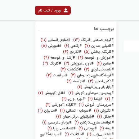
نتایج جستجو
ورود / ثبت نام
برچسب ها
#گروه_صنعتی_گلرنگ
(13)
#منابع_انسانی
(10)
#فامیلی_مدرن
(7)
#رفاهی
(6)
#آموزش
(5)
#گلرنگ_پخش
(5)
#تفریح
(4)
#آموزش_و_توسعه
(4)
#رشد_و_توسعه
(4)
#جشن
(4)
#دوره_آموزشی
(3)
#گلرنگ
(3)
#طبیعت_گردی
(3)
#گلگشت
(3)
#فروشگاه‌های_زنجیره‌ای
(3)
#موفقیت
(3)
#دکتر_فضلی
(3)
#توسعه
(2)
#بازاریابی_و_فروش
(2)
#پردیس_سینمایی_کورش
(2)
#افق_کوروش
(2)
#
(2)
#یلدا
(2)
#بهره_وری
(2)
#سرپرستان_فروش
(2)
#کارگاه_آموزشی
(2)
#انگیزش
(2)
#سرمایه_انسانی
(2)
#مدیران
(2)
#جنگل
(2)
#شرکتهای_برتر_جهان
(2)
#توانمندسازی_کارکنان
(1)
#برایان_تریسی
(1)
#بیمه
(1)
#پویایی
(1)
#اتحادیه_اروپا
(1)
#اشتغال_زایی
(1)
#خلاقیت
(1)
#سرمایه‌گذاری