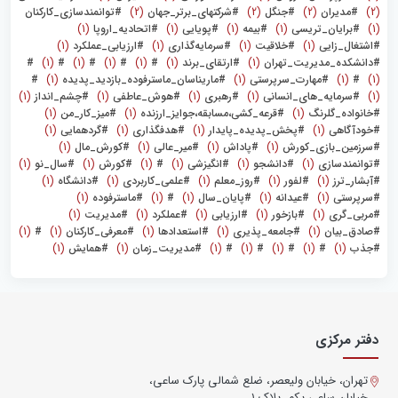
(2)
#مدیران
(2)
#جنگل
(2)
#شرکتهای_برتر_جهان
(2)
#توانمندسازی_کارکنان
(1)
#برایان_تریسی
(1)
#بیمه
(1)
#پویایی
(1)
#اتحادیه_اروپا
(1)
#اشتغال_زایی
(1)
#خلاقیت
(1)
#سرمایه‌گذاری
(1)
#ارزیابی_عملکرد
(1)
#دانشکده_مدیریت_تهران
(1)
#ارتقای_برند
(1)
#
(1)
#
(1)
#
(1)
#
(1)
#
(1)
#
(1)
#مهارت_سرپرستی
(1)
#ماریناسان_ماسترفوده_بازدید_پدیده
(1)
#
(1)
#سرمایه_های_انسانی
(1)
#رهبری
(1)
#هوش_عاطفی
(1)
#چشم_انداز
(1)
#خانواده_گلرنگ
(1)
#قرعه_کشی،مسابقه،جوایز_ارزنده
(1)
#میز_کار_من
(1)
#خودآگاهی
(1)
#پخش_پدیده_پایدار
(1)
#هدفگذاری
(1)
#گردهمایی
(1)
#سرزمین_بازی_کورش
(1)
#پاداش
(1)
#میر_عالی
(1)
#کورش‌_مال
(1)
#توانمندسازی
(1)
#دانشجو
(1)
#انگیزشی
(1)
#
(1)
#کورش
(1)
#سال_نو
(1)
#آبشار_ترز
(1)
#لفور
(1)
#روز_معلم
(1)
#علمی_کاربردی
(1)
#دانشگاه
(1)
#سرپرستی
(1)
#عیدانه
(1)
#پایان_سال
(1)
#
(1)
#ماسترفوده
(1)
#مربی_گری
(1)
#بازخور
(1)
#ارزیابی
(1)
#عملکرد
(1)
#مدیریت
(1)
#صادق_بیان
(1)
#جامعه_پذیری
(1)
#استعدادها
(1)
#معرفی_کارکنان
(1)
#
(1)
#جذب
(1)
#
(1)
#
(1)
#
(1)
#
(1)
#مدیریت_زمان
(1)
#همایش
(1)
دفتر مرکزی
تهران، خیابان ولیعصر، ضلع شمالی پارک ساعی،
خیابان ساعی یکم، پلاک ۱