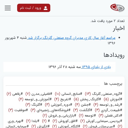
ورود / ثبت نام
نتایج جستجو
تعداد
2
مورد یافت شد.
اخبار
مراسم آغاز سال کاری مدیران گروه صنعتی گلرنگ برگزار شد
شنبه 4 شهریور
1396
رویدادها
یادی از یلدای 1395
سه شنبه 28 آذر 1396
برچسب ها
#گروه_صنعتی_گلرنگ
(13)
#منابع_انسانی
(10)
#فامیلی_مدرن
(7)
#رفاهی
(6)
#آموزش
(5)
#گلرنگ_پخش
(5)
#تفریح
(4)
#آموزش_و_توسعه
(4)
#رشد_و_توسعه
(4)
#جشن
(4)
#دوره_آموزشی
(3)
#گلرنگ
(3)
#طبیعت_گردی
(3)
#گلگشت
(3)
#فروشگاه‌های_زنجیره‌ای
(3)
#موفقیت
(3)
#دکتر_فضلی
(3)
#توسعه
(2)
#بازاریابی_و_فروش
(2)
#پردیس_سینمایی_کورش
(2)
#افق_کوروش
(2)
#
(2)
#یلدا
(2)
#بهره_وری
(2)
#سرپرستان_فروش
(2)
#کارگاه_آموزشی
(2)
#انگیزش
(2)
#سرمایه_انسانی