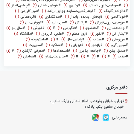
(1)
#سرمایه_های_انسانی
(1)
#رهبری
(1)
#هوش_عاطفی
(1)
#چشم_انداز
(1)
#خانواده_گلرنگ
(1)
#قرعه_کشی،مسابقه،جوایز_ارزنده
(1)
#میز_کار_من
(1)
#خودآگاهی
(1)
#پخش_پدیده_پایدار
(1)
#هدفگذاری
(1)
#گردهمایی
(1)
#سرزمین_بازی_کورش
(1)
#پاداش
(1)
#میر_عالی
(1)
#کورش‌_مال
(1)
#توانمندسازی
(1)
#دانشجو
(1)
#انگیزشی
(1)
#
(1)
#کورش
(1)
#سال_نو
(1)
#آبشار_ترز
(1)
#لفور
(1)
#روز_معلم
(1)
#علمی_کاربردی
(1)
#دانشگاه
(1)
#سرپرستی
(1)
#عیدانه
(1)
#پایان_سال
(1)
#
(1)
#ماسترفوده
(1)
#مربی_گری
(1)
#بازخور
(1)
#ارزیابی
(1)
#عملکرد
(1)
#مدیریت
(1)
#صادق_بیان
(1)
#جامعه_پذیری
(1)
#استعدادها
(1)
#معرفی_کارکنان
(1)
#
(1)
#جذب
(1)
#
(1)
#
(1)
#
(1)
#
(1)
#مدیریت_زمان
(1)
#همایش
(1)
دفتر مرکزی
تهران، خیابان ولیعصر، ضلع شمالی پارک ساعی،
خیابان ساعی یکم، پلاک ۱
مسیریابی