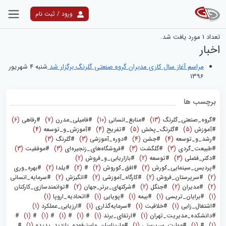
ورود / ثبت نام
نتایج جستجو
تعداد
1
مورد یافت شد.
اخبار
مراسم آغاز سال کاری مدیران گروه صنعتی گلرنگ برگزار شد
شنبه 4 شهریور
1396
برچسب ها
#گروه_صنعتی_گلرنگ
(13)
#منابع_انسانی
(10)
#فامیلی_مدرن
(7)
#رفاهی
(6)
#آموزش
(5)
#گلرنگ_پخش
(5)
#تفریح
(4)
#آموزش_و_توسعه
(4)
#رشد_و_توسعه
(4)
#جشن
(4)
#دوره_آموزشی
(3)
#گلرنگ
(3)
#طبیعت_گردی
(3)
#گلگشت
(3)
#فروشگاه‌های_زنجیره‌ای
(3)
#موفقیت
(3)
#دکتر_فضلی
(3)
#توسعه
(2)
#بازاریابی_و_فروش
(2)
#پردیس_سینمایی_کورش
(2)
#افق_کوروش
(2)
#
(2)
#یلدا
(2)
#بهره_وری
(2)
#سرپرستان_فروش
(2)
#کارگاه_آموزشی
(2)
#انگیزش
(2)
#سرمایه_انسانی
(2)
#مدیران
(2)
#جنگل
(2)
#شرکتهای_برتر_جهان
(2)
#توانمندسازی_کارکنان
(1)
#برایان_تریسی
(1)
#بیمه
(1)
#پویایی
(1)
#اتحادیه_اروپا
(1)
#اشتغال_زایی
(1)
#خلاقیت
(1)
#سرمایه‌گذاری
(1)
#ارزیابی_عملکرد
(1)
#دانشکده_مدیریت_تهران
(1)
#ارتقای_برند
(1)
#
(1)
#
(1)
#
(1)
#
(1)
#
(1)
#
(1)
#مهارت_سرپرستی
(1)
#ماریناسان_ماسترفوده_بازدید_پدیده
(1)
#