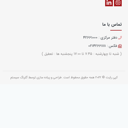
تماس با ما
دفتر مرکزی : 42661000
فکس : 02142661111
( شنبه تا چهارشنبه : 7:45 تا 17:00 پنجشنبه ها : تعطیل )
کپی رایت © 2022 همه حقوق محفوظ است. طراحی و پیاده سازی توسط
گلرنگ سیستم