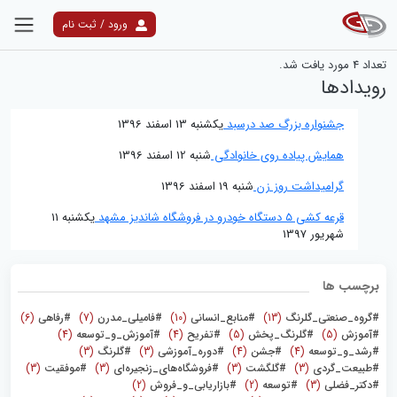
ورود / ثبت نام
نتایج جستجو
تعداد
4
مورد یافت شد.
رویدادها
جشنواره بزرگ صد درسبد
یکشنبه 13 اسفند 1396
همایش پیاده روی خانوادگی
شنبه 12 اسفند 1396
گرامیداشت روز زن
شنبه 19 اسفند 1396
قرعه کشی ۵ دستگاه خودرو در فروشگاه شاندیز مشهد
یکشنبه 11
شهریور 1397
برچسب ها
#گروه_صنعتی_گلرنگ
(13)
#منابع_انسانی
(10)
#فامیلی_مدرن
(7)
#رفاهی
(6)
#آموزش
(5)
#گلرنگ_پخش
(5)
#تفریح
(4)
#آموزش_و_توسعه
(4)
#رشد_و_توسعه
(4)
#جشن
(4)
#دوره_آموزشی
(3)
#گلرنگ
(3)
#طبیعت_گردی
(3)
#گلگشت
(3)
#فروشگاه‌های_زنجیره‌ای
(3)
#موفقیت
(3)
#دکتر_فضلی
(3)
#توسعه
(2)
#بازاریابی_و_فروش
(2)