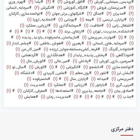
#پردیس_سینمایی_کورش
(2)
#افق_کوروش
(2)
#
(2)
#یلدا
(2)
#بهره_وری
(2)
#سرپرستان_فروش
(2)
#کارگاه_آموزشی
(2)
#انگیزش
(2)
#سرمایه_انسانی
(2)
#مدیران
(2)
#جنگل
(2)
#شرکتهای_برتر_جهان
(2)
#توانمندسازی_کارکنان
(1)
#برایان_تریسی
(1)
#بیمه
(1)
#پویایی
(1)
#اتحادیه_اروپا
(1)
#اشتغال_زایی
(1)
#خلاقیت
(1)
#سرمایه‌گذاری
(1)
#ارزیابی_عملکرد
(1)
#دانشکده_مدیریت_تهران
(1)
#ارتقای_برند
(1)
#
(1)
#
(1)
#
(1)
#
(1)
#
(1)
#
(1)
#مهارت_سرپرستی
(1)
#ماریناسان_ماسترفوده_بازدید_پدیده
(1)
#
(1)
#سرمایه_های_انسانی
(1)
#رهبری
(1)
#هوش_عاطفی
(1)
#چشم_انداز
(1)
#خانواده_گلرنگ
(1)
#قرعه_کشی،مسابقه،جوایز_ارزنده
(1)
#میز_کار_من
(1)
#خودآگاهی
(1)
#پخش_پدیده_پایدار
(1)
#هدفگذاری
(1)
#گردهمایی
(1)
#سرزمین_بازی_کورش
(1)
#پاداش
(1)
#میر_عالی
(1)
#کورش‌_مال
(1)
#توانمندسازی
(1)
#دانشجو
(1)
#انگیزشی
(1)
#
(1)
#کورش
(1)
#سال_نو
(1)
#آبشار_ترز
(1)
#لفور
(1)
#روز_معلم
(1)
#علمی_کاربردی
(1)
#دانشگاه
(1)
#سرپرستی
(1)
#عیدانه
(1)
#پایان_سال
(1)
#
(1)
#ماسترفوده
(1)
#مربی_گری
(1)
#بازخور
(1)
#ارزیابی
(1)
#عملکرد
(1)
#مدیریت
(1)
#صادق_بیان
(1)
#جامعه_پذیری
(1)
#استعدادها
(1)
#معرفی_کارکنان
(1)
#
(1)
#جذب
(1)
#
(1)
#
(1)
#
(1)
#
(1)
#مدیریت_زمان
(1)
#همایش
(1)
دفتر مرکزی