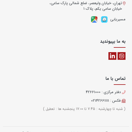
تهران، خیابان ولیعصر، ضلع شمالی پارک ساعی،
خیابان ساعی یکم، پلاک ۱
مسیریابی
به ما بپیوندید
تماس با ما
دفتر مرکزی : 42661000
فکس : 02142661111
( شنبه تا چهارشنبه : 7:45 تا 17:00 پنجشنبه ها : تعطیل )