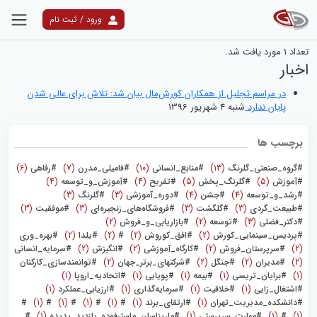
ورود / ثبت نام
نتایج جستجو
تعداد
1
مورد یافت شد.
اخبار
در مراسم تجلیل از همکاران کورش‌مال بیان شد: تلاش برای عالی شدن
پایان ندارد
شنبه 4 شهریور 1396
برچسب ها
#گروه_صنعتی_گلرنگ
(13)
#منابع_انسانی
(10)
#فامیلی_مدرن
(7)
#رفاهی
(6)
#آموزش
(5)
#گلرنگ_پخش
(5)
#تفریح
(4)
#آموزش_و_توسعه
(4)
#رشد_و_توسعه
(4)
#جشن
(4)
#دوره_آموزشی
(3)
#گلرنگ
(3)
#طبیعت_گردی
(3)
#گلگشت
(3)
#فروشگاه‌های_زنجیره‌ای
(3)
#موفقیت
(3)
#دکتر_فضلی
(3)
#توسعه
(2)
#بازاریابی_و_فروش
(2)
#پردیس_سینمایی_کورش
(2)
#افق_کوروش
(2)
#
(2)
#یلدا
(2)
#بهره_وری
(2)
#سرپرستان_فروش
(2)
#کارگاه_آموزشی
(2)
#انگیزش
(2)
#سرمایه_انسانی
(2)
#مدیران
(2)
#جنگل
(2)
#شرکتهای_برتر_جهان
(2)
#توانمندسازی_کارکنان
(1)
#برایان_تریسی
(1)
#بیمه
(1)
#پویایی
(1)
#اتحادیه_اروپا
(1)
#اشتغال_زایی
(1)
#خلاقیت
(1)
#سرمایه‌گذاری
(1)
#ارزیابی_عملکرد
(1)
#دانشکده_مدیریت_تهران
(1)
#ارتقای_برند
(1)
#
(1)
#
(1)
#
(1)
#
(1)
#
(1)
#
(1)
#مهارت_سرپرستی
(1)
#ماریناسان_ماسترفوده_بازدید_پدیده
(1)
#