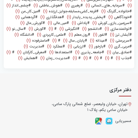
(1)
#سرمایه_های_انسانی
(1)
#رهبری
(1)
#هوش_عاطفی
(1)
#چشم_انداز
(1)
#خانواده_گلرنگ
(1)
#قرعه_کشی،مسابقه،جوایز_ارزنده
(1)
#میز_کار_من
(1)
#خودآگاهی
(1)
#پخش_پدیده_پایدار
(1)
#هدفگذاری
(1)
#گردهمایی
(1)
#سرزمین_بازی_کورش
(1)
#پاداش
(1)
#میر_عالی
(1)
#کورش‌_مال
(1)
#توانمندسازی
(1)
#دانشجو
(1)
#انگیزشی
(1)
#
(1)
#کورش
(1)
#سال_نو
(1)
#آبشار_ترز
(1)
#لفور
(1)
#روز_معلم
(1)
#علمی_کاربردی
(1)
#دانشگاه
(1)
#سرپرستی
(1)
#عیدانه
(1)
#پایان_سال
(1)
#
(1)
#ماسترفوده
(1)
#مربی_گری
(1)
#بازخور
(1)
#ارزیابی
(1)
#عملکرد
(1)
#مدیریت
(1)
#صادق_بیان
(1)
#جامعه_پذیری
(1)
#استعدادها
(1)
#معرفی_کارکنان
(1)
#
(1)
#جذب
(1)
#
(1)
#
(1)
#
(1)
#
(1)
#مدیریت_زمان
(1)
#همایش
(1)
دفتر مرکزی
تهران، خیابان ولیعصر، ضلع شمالی پارک ساعی،
خیابان ساعی یکم، پلاک ۱
مسیریابی